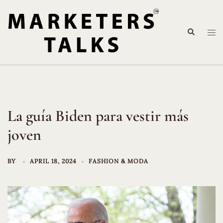
Skip
to
Search
content
Tog
me
La guía Biden para vestir más
joven
BY
APRIL 18, 2024
FASHION & MODA